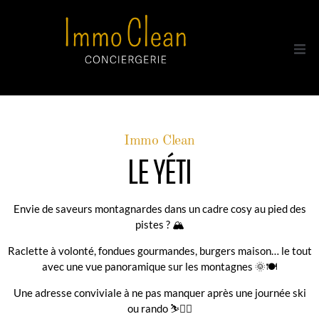
Acc
Tou
Immo Clean
A p
LE YÉTI
Con
Envie de saveurs montagnardes dans un cadre cosy au pied des
pistes ? 🏔️
Raclette à volonté, fondues gourmandes, burgers maison… le tout
avec une vue panoramique sur les montagnes 🌞🍽️
Une adresse conviviale à ne pas manquer après une journée ski
ou rando ⛷️🚶‍♀️