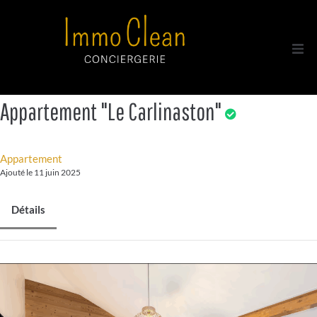
Acc
Appartement "Le Carlinaston"
Tou
A p
Appartement
Ajouté le 11 juin 2025
Con
Détails