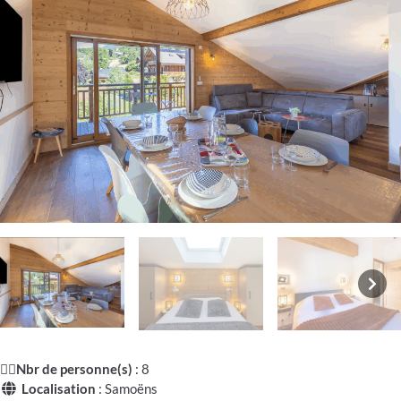
🧍‍♂️
Nbr de personne(s)
: 8
Localisation
: Samoëns