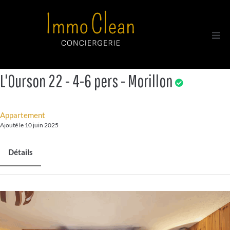
Acc
L'Ourson 22 - 4-6 pers - Morillon
Tou
A p
Appartement
Ajouté le 10 juin 2025
Con
Détails