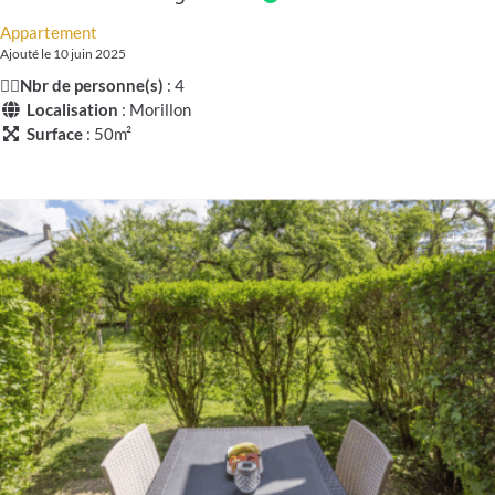
Appartement
Ajouté le 10 juin 2025
🧍‍♂️
Nbr de personne(s)
: 4
Localisation
: Morillon
Surface
: 50m²